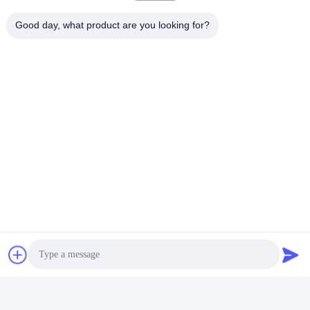
Good day, what product are you looking for?
สื่อสังคม
ติดต่อเร็ว
โทร
00-86-13711606141
อีเมล
gembettercan@gmail.com
ที่อยู่
ถนน Huacheng เขต Huadu เมืองกวางโจว จังหวัดกวางดง
ประเทศจีน