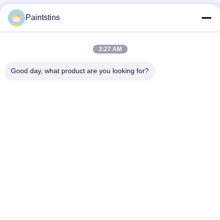
สื่อสังคม
Paintstins
3:27 AM
ติดต่อเร็ว
Good day, what product are you looking for?
โทร
00-86-13711606141
อีเมล
gembettercan@gmail.com
ที่อยู่
ถนน Huacheng เขต Huadu เมืองกวางโจว จังหวัดกวางดง
ประเทศจีน
นโยบายความเป็นส่วนตัว
|
แผนผังเว็บไซต์
จีนคุณภาพดี กระป๋องสีเปล่า ผู้จัดหา. ลิขสิทธิ์ © 2023-2026