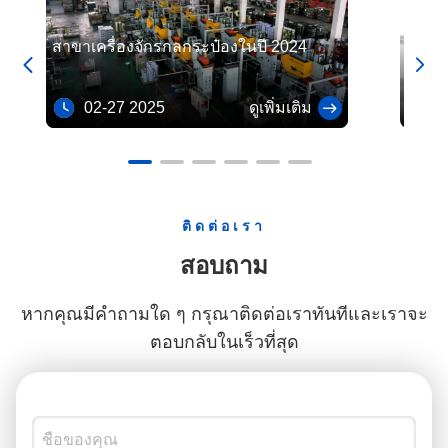
ปลอดภัยและคุณภาพแห่ง
150 มม.- 5 ลิตร: 178 * 230
ชาติก่อนการส่ง. ในกรณีนี้
มิลลิเมตร จากการหารือครั้ง
สาขาเครื่องจักรกลกระป๋องในปี 2024
2024 
เราให้การสนับสนุนอย่างเต็ม
แรก ลูกค้าแสดงความเร่ง


ที่ ตลอดกระบวนการรับรอง
ด่วนในการจัดซื้อกล่อง 2.5
การติดป้ายที่แม่นยําในข้อมูล
ลิตร ซึ่งไม่อยู่ในขนาด
02-27 2025
ดูเพิ่มเติม
07
ผู้ผลิตและผู้ส่งออกตามที่
ปัจจุบันในโกดังของพวกเขา
ต้องการ การส่งรายงานการ
เราแนะนําขนาดให้ลูกค้าเพื่อ
ทดสอบผลิตภัณฑ์และ
ประเมินปริมาณ, แนะนําการ
ประกาศคุณภาพ การ
ทดสอบสั่ง 45HQ สําหรับการ
ประสานงานกับหน่วยตรวจ
รับรอง ตอบสนองความ
ติดต่อเรา
สอบที่เป็นฝ่ายที่สามสําหรับ
ชอบของลูกค้า พวกเขาแนะ
การตรวจสอบก่อนการจัดส่ง
นําการบรรจุฝาและกระป๋อง
สอบถาม
ของ CBCA ได้รับใบรับรอง
ในกล่องเดียว ให้ความสะดวก
CBCAในเวลาและส่งคําสั่ง
และยืดหยุ่นประสิทธิภาพโดย
หากคุณมีคําถามใด ๆ กรุณาติดต่อเราทันทีและเราจะ
ตามกําหนด กรณีนี้แสดงให้
รวมสัญญาลดต้นทุนการ
เห็นว่า เราเข้าใจอย่างลึกซึ้ง
สื่อสารการแก้ไขการบรรจุ
ตอบกลับในเร็วที่สุด
กฎระเบียบการสอดคล้องกา
ภัณฑ์นี้ถูกตกลงกัน ตาม
รนําเข้าของซิมบับเวและ
กระบวนการมาตรฐานของ
ความสามารถในการจัดการ
เรา เราส่งตัวอย่างที่สั่งและ
เอกสารการส่งออกที่ซับซ้อน
ขนาด 2.5 ลิตรของเราให้