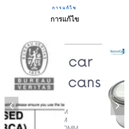
ถังเหล็กวิลาดทองด้านใน, ถังถัง 5 แกลลอนสีขาวที่ยั่งยืน
การแก้ไข
รีไซเคิลสีตกแต่งกระป๋องถังสีดำ 20 ลิตร 5 แกลลอน
การแก้ไข
สีตกแต่งสไตล์ 4L F กระป๋องสีเงินเปล่าพร้อมฝาเกลียว
กระป๋องสีเงินเปล่า 18L 20L ถังโลหะสี่เหลี่ยม 0.28mm-0.35mm Gauge
สีตกแต่ง 0.28 มม. - 0.43 มม. กระป๋องกลมดีบุกปิดสนิท
สีขาวตกแต่งถังโลหะ 5 แกลลอนพร้อมฝา ISO9001 ได้รับการอนุมัติ
ถังแกลลอนแบบกำหนดเอง 5 แกลลอนทรงกลม ถังโลหะ 10 ลิตร แพคเกจวางซ้อนกันได้
ถังสีเปล่า 25 ลิตร สีขาว เคลือบป้องกันการเชื่อม
ถังน้ำมันแบบเปิดการพิมพ์แบบกำหนดเอง 16L 18L ถังสีขาว
สีตกแต่งทรงกลม 20 ลิตร สีขาว ถัง 5 แกลลอน


โพลีพุตตี้ 1กก. Tinplate Tin Can , ทินเนอร์กระป๋องสีเปล่า 1000มล
ซัพพลายเออร์ดีบุกสีตัวทำละลาย, กระป๋องสีโลหะเปล่าทรงสี่เหลี่ยม ISO9001