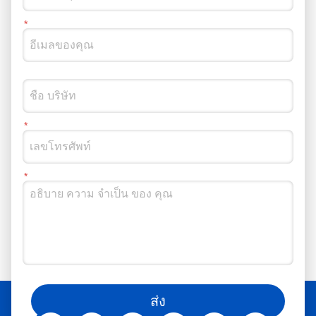
และการตรวจสอบ ทําไมต้อง
ลูกค้าประเมินปริมาณ ใน
เลือกเราเป็นผู้จัดส่งกระป๋อง
ขณะเดียวกันผู้จําหน่าย
กระป๋อง ✅ ผู้ผลิตกระป๋องหมึก
กระดาษกระดาษก็ให้กล่อง
จาก 250 ml ถึง 25 L สําหรับ
ตัวอย่างให้เราสามารถทํา
อุตสาหกรรมสี, สารเคมี, น้ํา
ซองการบรรจุแบบใหม่ได้
มันหล่อลื่น และอาหาร ✅ มี
โดยวิธีการร่วมมือนี้ทําให้การ
บริการติดป้ายและเอกสาร
ยืนยันกันอย่างรวดเร็วและมี
การส่งออกตามสั่ง ✅ มี
ประสิทธิภาพ ผลลัพธ์คือ
ประสบการณ์ในการส่งออก
ลูกค้าได้รับกระป๋องภายในสิบ
ไปยังประเทศแอฟริกา เช่น
วัน โดยอนุมัติทั้งกระป๋องจริง
ซิมบับเว้, เคนย่า, โมซัมบิก
และขนาดกระป๋องพร้อมกัน
เป็นต้น หากคุณกําลังมองหาผู้
กระบวนการที่ไร้ขัดแย้งนี้เพิ่ม
ให้บริการที่น่าเชื่อถือกระป๋อง
ประสิทธิภาพให้ทั้งสองฝ่ายได้
สีหรือกระป๋องสารเคมีที่ได้รับ
อย่างสําคัญ ในบรรจุสี
การรับรอง CBCA สําหรับ
รถยนต์ ความมุ่งมั่นของเรา
ตลาดซิมบับเว่ยไม่ต้องห่วง
ต่อนวัตกรรมและความพึง
ติดต่อเราวันนี้!
พอใจของลูกค้า ยังคงขับ
เคลื่อนการแก้ไขที่มีผลต่อกา
รกําหนดมาตรฐานใหม่สําห
คุณยังสามารถติดตามเราได้ในโซเชียลมีเดีย
รับการร่วมมือในอุตสาหกรรม
ส่ง