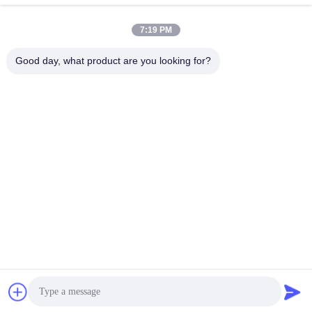
7:19 PM
ติดต่อเร็ว
Good day, what product are you looking for?
โทร
00-86-13711606141
อีเมล
gembettercan@gmail.com
ที่อยู่
ถนน Huacheng เขต Huadu เมืองกวางโจว จังหวัดกวางดง
ประเทศจีน
นโยบายความเป็นส่วนตัว
|
แผนผังเว็บไซต์
จีนคุณภาพดี กระป๋องสีเปล่า ผู้จัดหา. ลิขสิทธิ์ © 2023-2026
Guangzhou BetterCan Industry and Trade Co., Ltd. . สงวน
ลิขสิทธิ์.