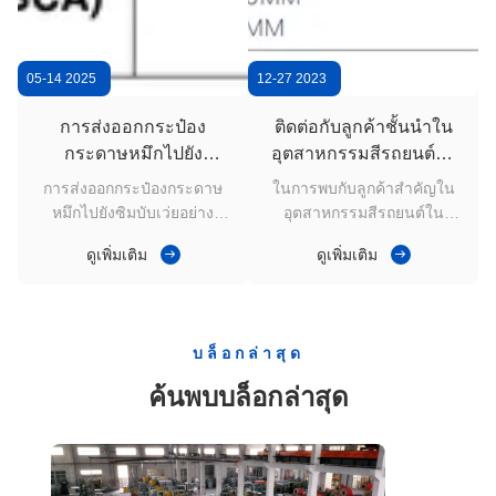
05-14 2025
12-27 2023
0
การส่งออกกระป๋อง
ติดต่อกับลูกค้าชั้นนําใน
กระดาษหมึกไปยัง
อุตสาหกรรมสีรถยนต์ใน
ซิมบับเว่ยอย่างสําเร็จ
อังกฤษ เวลา 2:30 น.
การส่งออกกระป๋องกระดาษ
ในการพบกับลูกค้าสําคัญใน
พร้อมการรับรอง CBCA
หมึกไปยังซิมบับเว่ยอย่าง
อุตสาหกรรมสีรถยนต์ใน
สําเร็จ พร้อมการรับรอง
อังกฤษ เราแสดงให้เห็นถึง
ดูเพิ่มเติม
ดูเพิ่มเติม
CBCA เราเพิ่งทําการส่งออก
ประสิทธิภาพและความเป็น
กระป๋องหมึกให้กับลูกค้าใน
เลิศของเรา แม้กระทั่งเวลา
ซิมบับเว่, สอดคล้องอย่างเต็ม
2:30 น. การนําเสนอสินค้า
ที่กับประเทศCBCA (การ
ของเราสําหรับตลาดสหราช
บล็อกล่าสุด
ประเมินความสอดคล้องจาก
อาณาจักรรวมถึงหลายขนาด
สินค้า)ความต้องการ การ
ที่ออกแบบเพื่อตอบสนองความ
ค้นพบบล็อกล่าสุด
รับรอง CBCA เป็นสิ่งบังคับ
ต้องการที่หลากหลาย: - 250
ต้องสําหรับสินค้าที่นําเข้าสู่
มล: 82 * 75 มม.- 500 มล: 85
ซิมบับเว่ย และรับประกันว่า
* 100 มม- 1 ลิตร: 110*130
สินค้าตรงกับมาตรฐานความ
มิลลิเมตร- 2.5 ลิตร: 167 *