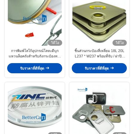
วิดีโอ
วิดีโอ
การพิมพ์โลโก้อุปกรณ์โลหะดีบุก
ชิ้นส่วนกระป๋องสี่เหลี่ยม 18L 20L
แหวนล็อคถังสำหรับถังกระป๋องทรง
L237 * W237 พร้อมที่จับ / ฝาปิด
กรวย
แบบกำหนดเอง
รับราคาที่ดีที่สุด
รับราคาที่ดีที่สุด