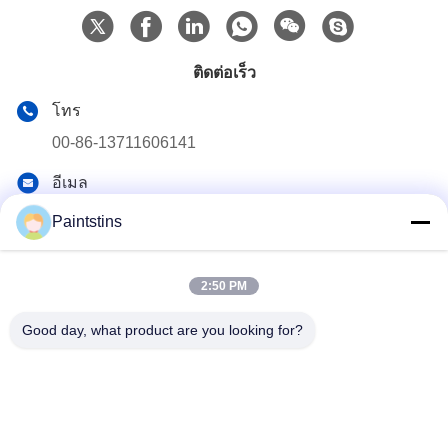
ติดต่อเร็ว
โทร
00-86-13711606141
อีเมล
gembettercan@gmail.com
Paintstins
ที่อยู่
ถนน Huacheng เขต Huadu เมืองกวางโจว จังหวัดกวางดง
2:50 PM
ประเทศจีน
Good day, what product are you looking for?
นโยบายความเป็นส่วนตัว
|
แผนผังเว็บไซต์
จีนคุณภาพดี กระป๋องสีเปล่า ผู้จัดหา. ลิขสิทธิ์ © 2023-2026
Guangzhou BetterCan Industry and Trade Co., Ltd. . สงวน
ลิขสิทธิ์.