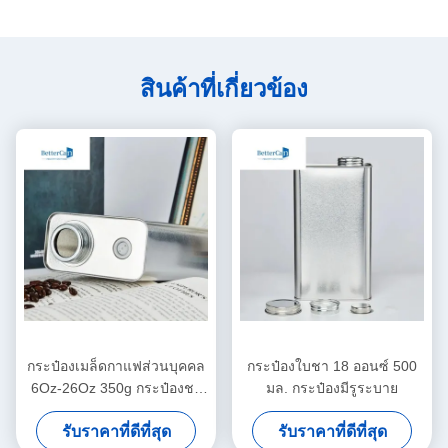
สินค้าที่เกี่ยวข้อง
กระป๋องเมล็ดกาแฟส่วนบุคคล
กระป๋องใบชา 18 ออนซ์ 500
6Oz-26Oz 350g กระป๋องชา
มล. กระป๋องมีรูระบาย
สี่เหลี่ยม
รับราคาที่ดีที่สุด
รับราคาที่ดีที่สุด