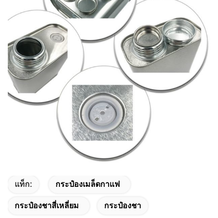
แท็ก:
กระป๋องเมล็ดกาแฟ
กระป๋องชาสี่เหลี่ยม
กระป๋องชา