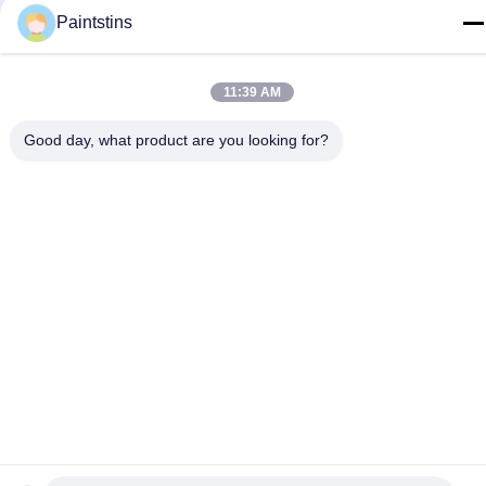
ที่อยู่
Paintstins
ถนน Huacheng เขต Huadu เมืองกวางโจว จังหวัดกวางดง
ประเทศจีน
11:39 AM
Good day, what product are you looking for?
นโยบายความเป็นส่วนตัว
|
แผนผังเว็บไซต์
จีนคุณภาพดี กระป๋องสีเปล่า ผู้จัดหา. ลิขสิทธิ์ © 2023-2026
Guangzhou BetterCan Industry and Trade Co., Ltd. . สงวน
ลิขสิทธิ์.