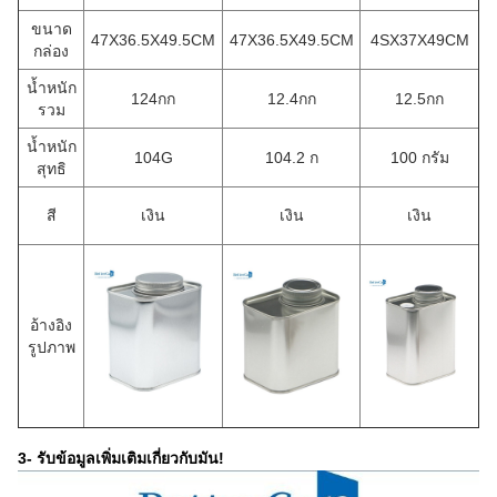
ขนาด
47X36.5X49.5CM
47X36.5X49.5CM
4SX37X49CM
กล่อง
น้ำหนัก
124กก
12.4กก
12.5กก
รวม
น้ำหนัก
104G
104.2 ก
100 กรัม
สุทธิ
สี
เงิน
เงิน
เงิน
อ้างอิง
รูปภาพ
3- รับข้อมูลเพิ่มเติมเกี่ยวกับมัน!