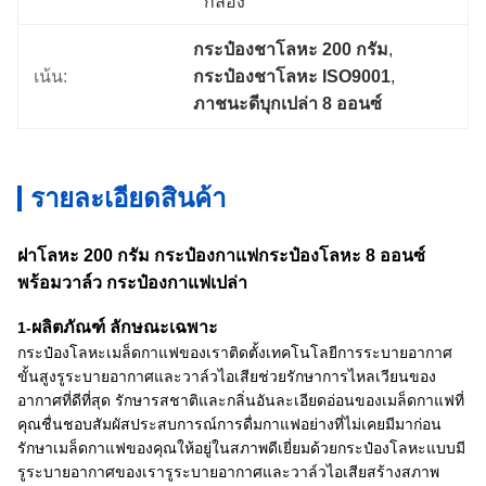
กล่อง
กระป๋องชาโลหะ 200 กรัม
, 
เน้น:
กระป๋องชาโลหะ ISO9001
, 
ภาชนะดีบุกเปล่า 8 ออนซ์
รายละเอียดสินค้า
ฝาโลหะ 200 กรัม กระป๋องกาแฟกระป๋องโลหะ 8 ออนซ์
พร้อมวาล์ว กระป๋องกาแฟเปล่า
ผลิตภัณฑ์
ลักษณะเฉพาะ
1-
กระป๋องโลหะเมล็ดกาแฟของเราติดตั้งเทคโนโลยีการระบายอากาศ
ขั้นสูงรูระบายอากาศและวาล์วไอเสียช่วยรักษาการไหลเวียนของ
อากาศที่ดีที่สุด รักษารสชาติและกลิ่นอันละเอียดอ่อนของเมล็ดกาแฟที่
คุณชื่นชอบสัมผัสประสบการณ์การดื่มกาแฟอย่างที่ไม่เคยมีมาก่อน
รักษาเมล็ดกาแฟของคุณให้อยู่ในสภาพดีเยี่ยมด้วยกระป๋องโลหะแบบมี
รูระบายอากาศของเรารูระบายอากาศและวาล์วไอเสียสร้างสภาพ