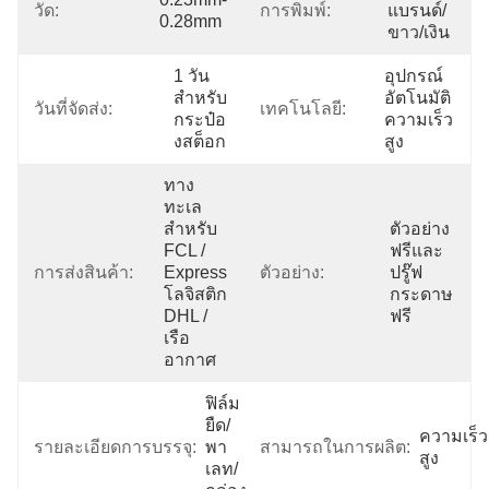
วัด:
การพิมพ์:
แบรนด์/
0.28mm
ขาว/เงิน
1 วัน
อุปกรณ์
สำหรับ
อัตโนมัติ
วันที่จัดส่ง:
เทคโนโลยี:
กระป๋อ
ความเร็ว
งสต็อก
สูง
ทาง
ทะเล
สำหรับ 
ตัวอย่าง
FCL / 
ฟรีและ
การส่งสินค้า:
Express 
ตัวอย่าง:
ปรู๊ฟ
โลจิสติก 
กระดาษ
DHL / 
ฟรี
เรือ
อากาศ
ฟิล์ม
ยืด/
ความเร็ว
รายละเอียดการบรรจุ:
พา
สามารถในการผลิต:
สูง
เลท/