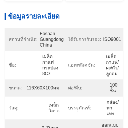
ข้อมูลรายละเอียด
Foshan-
สถานที่กำเนิด:
Guangdong-
ได้รับการรับรอง:
ISO9001
China
เมล็ด
เมล็ด
กาแฟ
กาแฟ/
ชื่อ:
แอพพลิเคชั่น:
กระป๋อง 
ผง/ถั่ว/
8Oz
ลูกอม
100 
ขนาด:
116X60X100มม
ต่อ/หีบ:
ชิ้น
กล่อง/
เหล็ก
วัสดุ:
บรรจุุภัณฑ์:
พา
วิลาด
เลท
ออกแบบ
0.23mm-