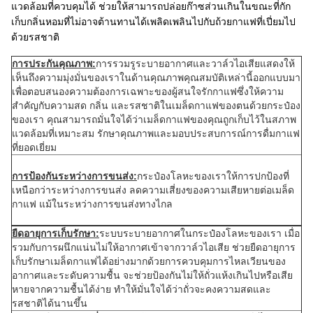
แวดล้อมที่ควบคุมได้ ช่วยให้สามารถปล่อยก๊าซส่วนเกินในขณะที่กัก
เก็บกลิ่นหอมที่ไม่อาจต้านทานได้เพลิดเพลินไปกับถ้วยกาแฟที่เปี่ยมไป
ด้วยรสชาติ
การประกันคุณภาพ:
การรวมรูระบายอากาศและวาล์วไอเสียแสดงให้
เห็นถึงความมุ่งมั่นของเราในด้านคุณภาพคุณสมบัติเหล่านี้ออกแบบมา
เพื่อตอบสนองความต้องการเฉพาะของผู้สนใจรักกาแฟซึ่งให้ความ
สำคัญกับความสด กลิ่น และรสชาติในเมล็ดกาแฟของตนด้วยกระป๋อง
ของเรา คุณสามารถมั่นใจได้ว่าเมล็ดกาแฟของคุณถูกเก็บไว้ในสภาพ
แวดล้อมที่เหมาะสม รักษาคุณภาพและมอบประสบการณ์การดื่มกาแฟ
ที่ยอดเยี่ยม
การป้องกันระหว่างการขนส่ง:
กระป๋องโลหะของเราให้การปกป้องที่
เหนือกว่าระหว่างการขนส่ง ลดความเสี่ยงของความเสียหายต่อเมล็ด
กาแฟ แม้ในระหว่างการขนส่งทางไกล
ยืดอายุการเก็บรักษา:
ระบบระบายอากาศในกระป๋องโลหะของเรา เมื่อ
รวมกับการผนึกแน่นไม่ให้อากาศเข้าจากวาล์วไอเสีย ช่วยยืดอายุการ
เก็บรักษาเมล็ดกาแฟได้อย่างมากด้วยการควบคุมการไหลเวียนของ
อากาศและระดับความชื้น จะช่วยป้องกันไม่ให้ถั่วแห้งเกินไปหรือเสีย
หายจากความชื้นได้ง่าย ทำให้มั่นใจได้ว่าถั่วจะคงความสดและ
รสชาติได้นานขึ้น