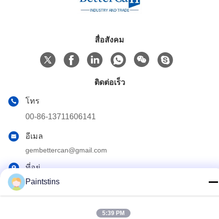
สื่อสังคม
ติดต่อเร็ว
โทร
00-86-13711606141
อีเมล
gembettercan@gmail.com
ที่อยู่
Paintstins
ถนน Huacheng เขต Huadu เมืองกวางโจว จังหวัดกวางดง
ประเทศจีน
5:39 PM