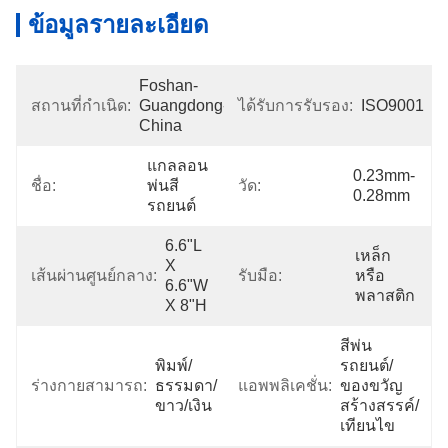
ข้อมูลรายละเอียด
Foshan-
สถานที่กำเนิด:
Guangdong-
ได้รับการรับรอง:
ISO9001
China
แกลลอน
0.23mm-
ชื่อ:
พ่นสี
วัด:
0.28mm
รถยนต์
6.6"L 
เหล็ก
X 
เส้นผ่านศูนย์กลาง:
รับมือ:
หรือ
6.6"W 
พลาสติก
X 8"H
สีพ่น
พิมพ์/
รถยนต์/
ร่างกายสามารถ:
ธรรมดา/
แอพพลิเคชั่น:
ของขวัญ
ขาว/เงิน
สร้างสรรค์/
เทียนไข