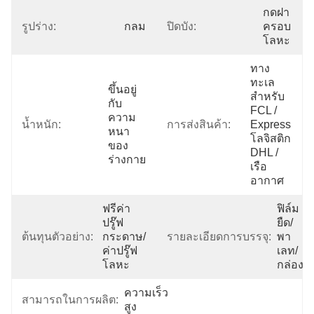
กดฝา
รูปร่าง:
กลม
ปิดบัง:
ครอบ
โลหะ
ทาง
ทะเล
ขึ้นอยู่
สำหรับ 
กับ
FCL / 
ความ
น้ำหนัก:
การส่งสินค้า:
Express 
หนา
โลจิสติก 
ของ
DHL / 
ร่างกาย
เรือ
อากาศ
ฟรีค่า
ฟิล์ม
ปรู๊ฟ
ยืด/
ต้นทุนตัวอย่าง:
กระดาษ/
รายละเอียดการบรรจุ:
พา
ค่าปรู๊ฟ
เลท/
โลหะ
กล่อง
ความเร็ว
สามารถในการผลิต:
สูง