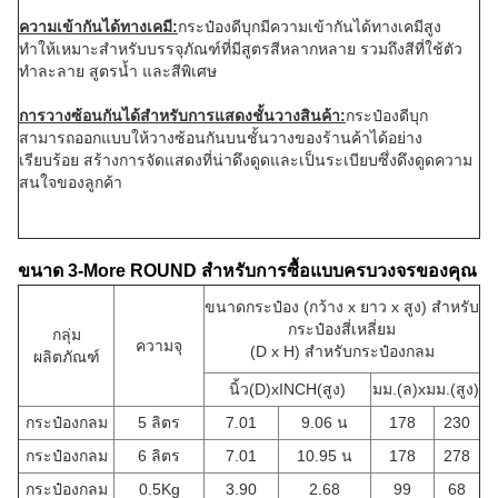
ความเข้ากันได้ทางเคมี:
กระป๋องดีบุกมีความเข้ากันได้ทางเคมีสูง
ทำให้เหมาะสำหรับบรรจุภัณฑ์ที่มีสูตรสีหลากหลาย รวมถึงสีที่ใช้ตัว
ทำละลาย สูตรน้ำ และสีพิเศษ
การวางซ้อนกันได้สำหรับการแสดงชั้นวางสินค้า:
กระป๋องดีบุก
สามารถออกแบบให้วางซ้อนกันบนชั้นวางของร้านค้าได้อย่าง
เรียบร้อย สร้างการจัดแสดงที่น่าดึงดูดและเป็นระเบียบซึ่งดึงดูดความ
สนใจของลูกค้า
ขนาด 3-More ROUND สำหรับการซื้อแบบครบวงจรของคุณ
ขนาดกระป๋อง (กว้าง x ยาว x สูง) สำหรับ
กระป๋องสี่เหลี่ยม
กลุ่ม
ความจุ
(D x H) สำหรับกระป๋องกลม
ผลิตภัณฑ์
นิ้ว(D)xINCH(สูง)
มม.(ล)xมม.(สูง)
กระป๋องกลม
5 ลิตร
7.01
9.06 น
178
230
กระป๋องกลม
6 ลิตร
7.01
10.95 น
178
278
กระป๋องกลม
0.5Kg
3.90
2.68
99
68