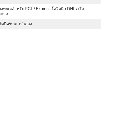
งทะเลสำหรับ FCL / Express โลจิสติก DHL / เรือ
ากาศ
ล์มยืด/พาเลท/กล่อง