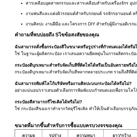
สารเคลือบอุตสาหกรรมและสารเคลือบสำหรับเครื่องจักร อุป
งานพ่นสีและแต่งผิวรถยนต์สำหรับรถยนต์ รถจักรยานยนต์ ห
งานศิลปะ งานฝีมือ และโครงการ DIY สำหรับผู้มีงานอดิเรกแล
คำถามที่พบบ่อยถึง S
ไขข้อสงสัยของคุณ
ฉันสามารถสั่งซื้อกระป๋องสีในขนาดหรือรูปร่างที่กำหนดเองได้หรือไ
ใช่ ในฐานะผู้ผลิตกระป๋อง เราเสนอความยืดหยุ่นในการผลิตกระ
กระป๋องดีบุกเหมาะสำหรับจัดเก็บสีที่ติดไฟได้หรือเป็นอันตรายหรือไ
กระป๋องดีบุกเหมาะสำหรับจัดเก็บสีหลากหลายประเภท รวมถึงสีที่ติ
ฉันสามารถพิมพ์โลโก้บริษัทหรืองานศิลปะบนกระป๋องได้หรือไม่?
อย่างแน่นอน!เราเสนอตัวเลือกการพิมพ์แบบกำหนดเองเพื่อรวมโลโก
กระป๋องสีสามารถรีไซเคิลได้หรือไม่?
ใช่ กระป๋องสีของเราทำจากวัสดุรีไซเคิล ทำให้เป็นตัวเลือกบรรจุภั
ขนาดที่มากขึ้นสำหรับการซื้อแบบครบวงจรของคุณ
ความจุ
รูปร่าง
ความหนา
ยาว*กว้าง