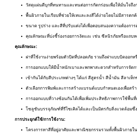
วัสดุแผ่นดีบุกที่ทนทานและทนต่อการกัดกร่อนเพื่อให้มั่นใจถึ
พื้นผิวภายในเรียบที่ช่วยให้เทและลงสีได้ง่ายโดยไม่มีสารตกค
ขนาด รูปร่าง และสีที่ปรับแต่งได้เพื่อตอบสนองความต้องกา
คุณลักษณะที่บ่งชี้ร่องรอยการงัดแงะ เช่น ซีลนิรภัยหรือแถ
คุณลักษณะ:
ฝาที่ใช้งานง่ายพร้อมตัวปิดที่ปลอดภัย รวมถึงฝาแบบบิดออก
การออกแบบให้มีน้ำหนักเบาและพกพาสะดวกสำหรับการจัดการ
เข้ากันได้กับสีประเภทต่างๆ ได้แก่ สีสูตรน้ำ สีน้ำมัน สีลาเท็ก
ตัวเลือกการพิมพ์และการสร้างแบรนด์แบบกำหนดเองเพื่อสร้
การออกแบบที่วางซ้อนกันได้เพื่อเพิ่มประสิทธิภาพการใช้พื้น
โซลูชันบรรจุภัณฑ์ที่รีไซเคิลได้และเป็นมิตรกับสิ่งแวดล้อมซึ่ง
การประยุกต์ใช้/การใช้งาน:
โครงการทาสีที่อยู่อาศัยและพาณิชยกรรมรวมทั้งพื้นผิวภา