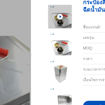
กระป๋องส
ฉีดน้ำมัน
ชื่อแบรนด์:
เลขรุ่น:
MOQ:
ราคา:
ระยะเวลาการจ
เงื่อนไขการจ่