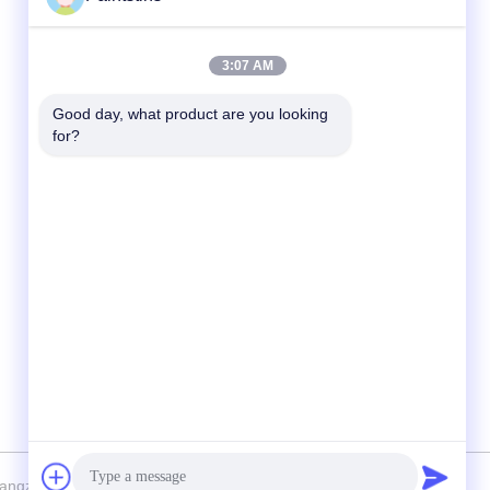
ติดต่อเร็ว
3:07 AM
โทร
Good day, what product are you looking 
for?
00-86-13711606141
อีเมล
gembettercan@gmail.com
ที่อยู่
ถนน Huacheng เขต Huadu เมืองกวางโจว
จังหวัดกวางดง ประเทศจีน
uangzhou BetterCan Industry and Trade Co., Ltd. . สงวนลิขสิทธิ์.