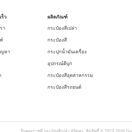
เร็ว
ผลิตภัณฑ์
เรา
กระป๋องสีเปล่า
ฑ์
กระป๋องสี
ปัญหา
กระปุกน้ำมันเครื่อง
อุปกรณ์ดีบุก
า
กระป๋องสีอุตสาหกรรม
กระป๋องสีรถยนต์
จีนคุณภาพดี กระป๋องสีเปล่า ผู้จัดหา. ลิขสิทธิ์ © 2023-2026 G