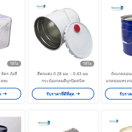
วิดีโอ
วิดีโอ
ลิตร ถังสี
สีตกแต่ง 0.28 มม. - 0.43 มม.
ถังแกลลอน
าโลหะ
กระป๋องกลมดีบุกปิดสนิท
แกลลอนทรงกลม
แพคเกจว
ุด
รับราคาที่ดีที่สุด
รับราคา