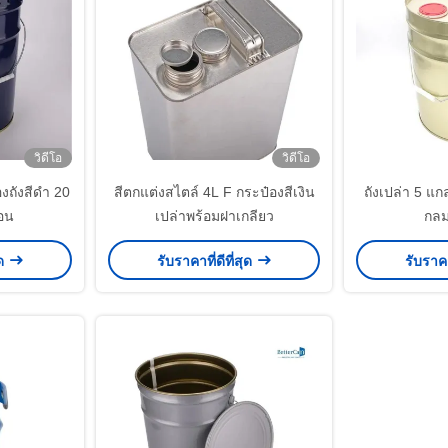
วิดีโอ
วิดีโอ
องถังสีดำ 20
สีตกแต่งสไตล์ 4L F กระป๋องสีเงิน
ถังเปล่า 5 แก
อน
เปล่าพร้อมฝาเกลียว
กลม
ุด
รับราคาที่ดีที่สุด
รับราคา