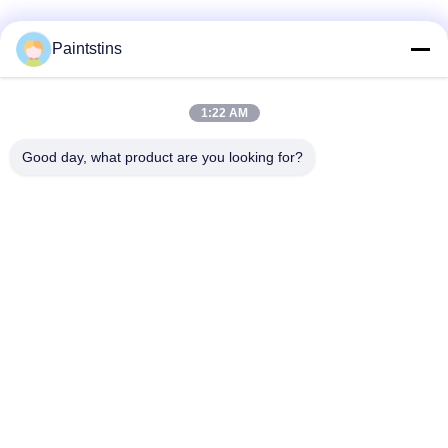
สื่อสังคม
Paintstins
1:22 AM
ติดต่อเร็ว
Good day, what product are you looking for?
โทร
00-86-13711606141
อีเมล
gembettercan@gmail.com
ที่อยู่
ถนน Huacheng เขต Huadu เมืองกวางโจว จังหวัดกวางดง
ประเทศจีน
นโยบายความเป็นส่วนตัว
|
แผนผังเว็บไซต์